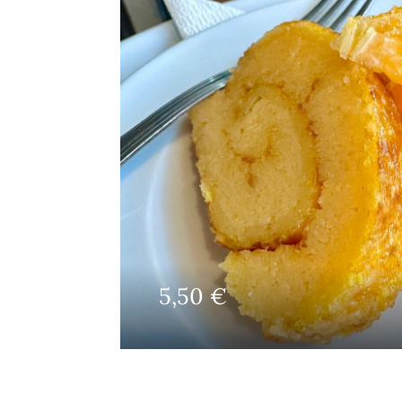
5,50
€