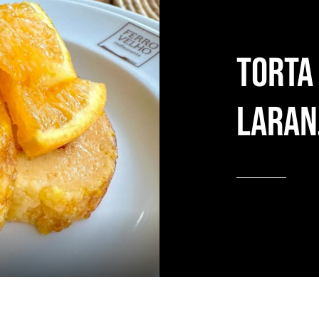
Torta
laran