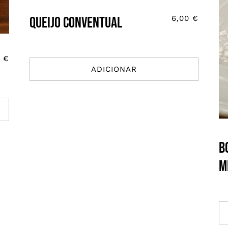
Queijo Conventual
6,00
€
0
€
ADICIONAR
B
M