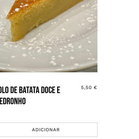
olo de batata doce e
5,50
€
edronho
ADICIONAR