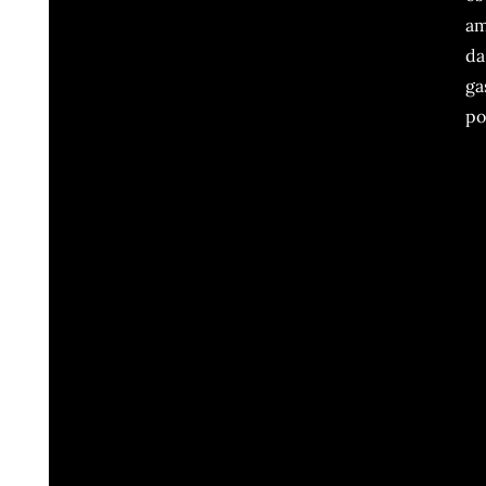
am
da
ga
po