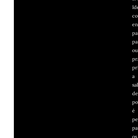
Id
c
en
pa
pa
o
pr
pr
a
sa
d
po
é
pe
pa
os