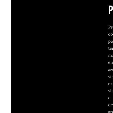
p
Pr
c
po
te
ma
e
az
vi
ex
vi
e
er
ar