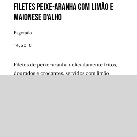
Filetes peixe-aranha com limão e
maionese d’alho
Esgotado
14,50
€
Filetes de peixe-aranha delicadamente fritos,
dourados e crocantes, servidos com limão
fresco e maionese d’alho caseira. Uma entrada
leve com sabor a mar.