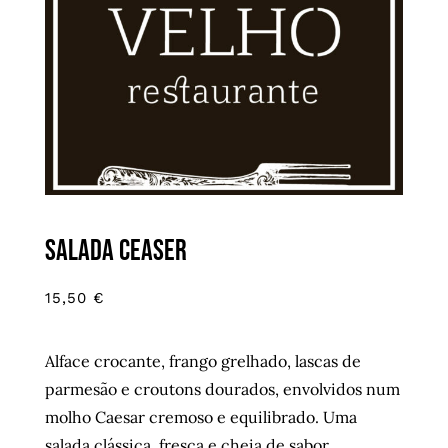
Salada Ceaser
15,50
€
Alface crocante, frango grelhado, lascas de
parmesão e croutons dourados, envolvidos num
molho Caesar cremoso e equilibrado. Uma
salada clássica, fresca e cheia de sabor.