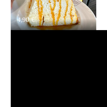
4,90
€