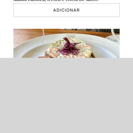
ADICIONAR
Rosbife com salada russa