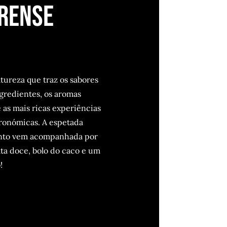
rense
ureza que traz os sabores
ngredientes, os aromas
as mais ricas experiências
tronómicas. A espetada
onto vem acompanhada por
tata doce, bolo do caco e um
!