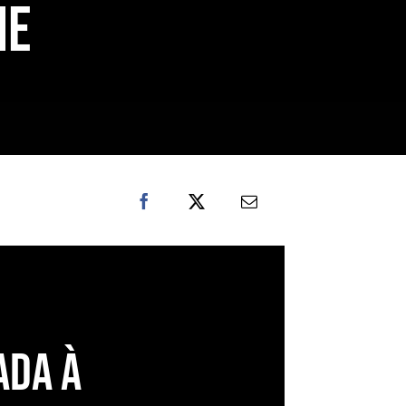
NE
ada à