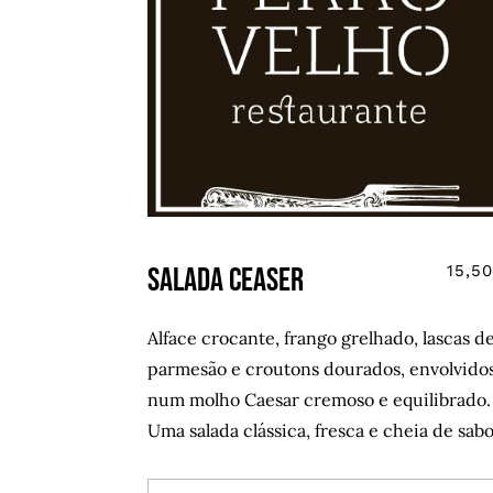
Salada Ceaser
15,5
Alface crocante, frango grelhado, lascas d
parmesão e croutons dourados, envolvido
num molho Caesar cremoso e equilibrado.
Uma salada clássica, fresca e cheia de sabo