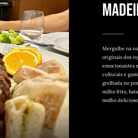
Madei
Mergulhe na nat
originais dos i
emocionantes e 
culturais e gas
grelhada no p
milho frito, ba
molho delicioso