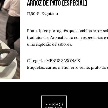
Arroz de Pato (Especial)
17,50
€
Esgotado
Prato típico português que combina arroz so
tradicionais. Aromatizado com especiarias e 
uma explosão de sabores.
Categoria:
MENUS SASONAIS
Etiquetas:
carne
,
menu ferro velho
,
prato do 